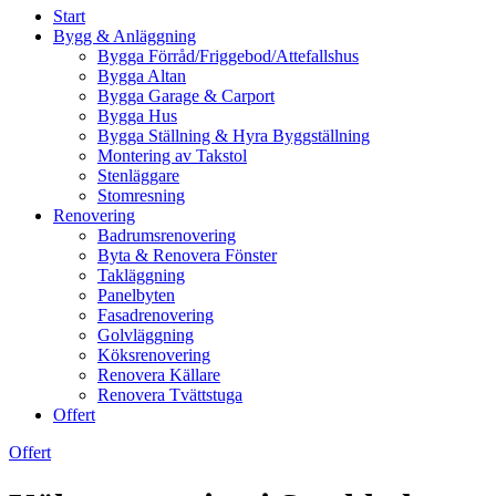
Start
Bygg & Anläggning
Bygga Förråd/Friggebod/Attefallshus
Bygga Altan
Bygga Garage & Carport
Bygga Hus
Bygga Ställning & Hyra Byggställning
Montering av Takstol
Stenläggare
Stomresning
Renovering
Badrumsrenovering
Byta & Renovera Fönster
Takläggning
Panelbyten
Fasadrenovering
Golvläggning
Köksrenovering
Renovera Källare
Renovera Tvättstuga
Offert
Offert