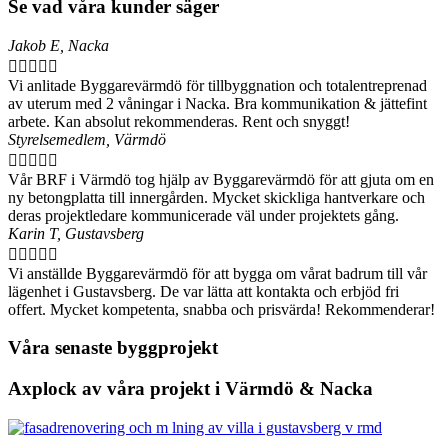
Se vad våra kunder säger
Jakob E, Nacka





Vi anlitade Byggarevärmdö för tillbyggnation och totalentreprenad
av uterum med 2 våningar i Nacka. Bra kommunikation & jättefint
arbete. Kan absolut rekommenderas. Rent och snyggt!
Styrelsemedlem, Värmdö





Vår BRF i Värmdö tog hjälp av Byggarevärmdö för att gjuta om en
ny betongplatta till innergården. Mycket skickliga hantverkare och
deras projektledare kommunicerade väl under projektets gång.
Karin T, Gustavsberg





Vi anställde Byggarevärmdö för att bygga om vårat badrum till vår
lägenhet i Gustavsberg. De var lätta att kontakta och erbjöd fri
offert. Mycket kompetenta, snabba och prisvärda! Rekommenderar!
Våra senaste byggprojekt
Axplock av våra projekt i Värmdö & Nacka