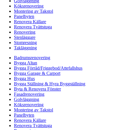
Golvläggning
Köksrenovering
Montering av Takstol
Panelbyten
Renovera Källare
Renovera Tvättstuga
Renovering
Stenläggare
Stomresning
Takläggning
Badrumsrenovering
Bygga Altan
Bygga Förråd/Friggebod/Attefallshus
Bygga Garage & Carport
Bygga Hus
Bygga Ställning & Hyra Byggställning
Byta & Renovera Fönster
Fasadrenovering
Golvläggning
Köksrenovering
Montering av Takstol
Panelbyten
Renovera Källare
Renovera Tvättstuga