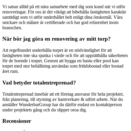
Vi satsar alltid på ett nära samarbete med dig som kund när vi utför
renoveringar. För oss är det viktigt att bibehålla fastigheten karaktär
samtidigt som vi utför underhållet helt enligt dina önskemål. Våra
snickare och målare är certifierade och har god erfarenhet inom
branschen.
När bör jag göra en renovering av mitt torp?
Att regelbundet underhålla torpet är en nödvändighet för att
fastigheten inte ska sjunka i värde och för att upprätthålla säkerheten
för de boende i torpet. Genom att bygga en bastu eller pool kan
torpet med stor behållning användas som fritidsbostad eller bostad
året runt.
Vad betyder totalentreprenad?
Totalentreprenad innebär att ett företag ansvarar för hela projektet,
från planering, till styrning av hantverkare & utfört arbete. När du
anställer WunderbarGroup har du därför endast en kontaktperson
under projektets gång och du slipper oroa dig.
Recensioner