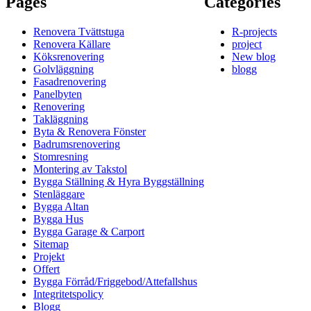
Pages
Categories
Renovera Tvättstuga
R-projects
Renovera Källare
project
Köksrenovering
New blog
Golvläggning
blogg
Fasadrenovering
Panelbyten
Renovering
Takläggning
Byta & Renovera Fönster
Badrumsrenovering
Stomresning
Montering av Takstol
Bygga Ställning & Hyra Byggställning
Stenläggare
Bygga Altan
Bygga Hus
Bygga Garage & Carport
Sitemap
Projekt
Offert
Bygga Förråd/Friggebod/Attefallshus
Integritetspolicy
Blogg