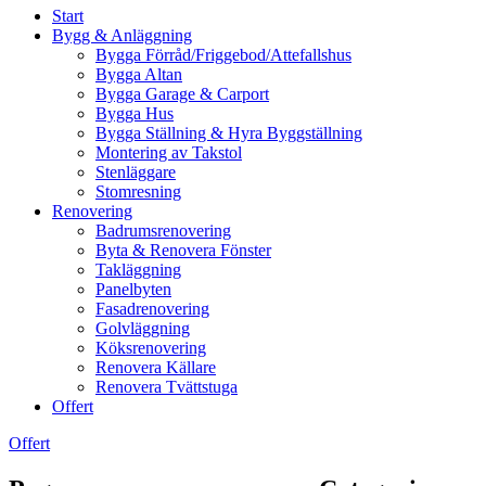
Start
Bygg & Anläggning
Bygga Förråd/Friggebod/Attefallshus
Bygga Altan
Bygga Garage & Carport
Bygga Hus
Bygga Ställning & Hyra Byggställning
Montering av Takstol
Stenläggare
Stomresning
Renovering
Badrumsrenovering
Byta & Renovera Fönster
Takläggning
Panelbyten
Fasadrenovering
Golvläggning
Köksrenovering
Renovera Källare
Renovera Tvättstuga
Offert
Offert