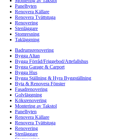
Montering av Takstol
Panelbyten
Renovera Källare
Renovera Tvättstuga
Renovering
Stenläggare
Stomresning
Takläggning
Badrumsrenovering
Bygga Altan
Bygga Förråd/Friggebod/Attefallshus
Bygga Garage & Carport
Bygga Hus
Bygga Ställning & Hyra Byggställning
Byta & Renovera Fönster
Fasadrenovering
Golvläggning
Köksrenovering
Montering av Takstol
Panelbyten
Renovera Källare
Renovera Tvättstuga
Renovering
Stenläggare