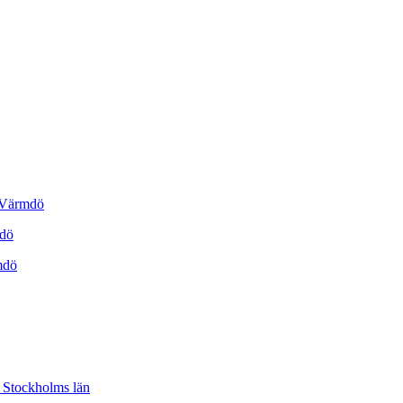
, Värmdö
mdö
mdö
 Stockholms län