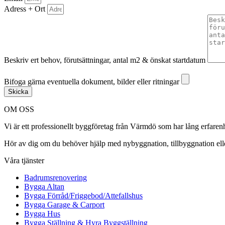
Adress + Ort
Beskriv ert behov, förutsättningar, antal m2 & önskat startdatum
Bifoga gärna eventuella dokument, bilder eller ritningar
Bifoga gärna eventuella dokument, bilder eller ritningar
Skicka
OM OSS
Vi är ett professionellt byggföretag från Värmdö som har lång erfar
Hör av dig om du behöver hjälp med nybyggnation, tillbyggnation ell
Våra tjänster
Badrumsrenovering
Bygga Altan
Bygga Förråd/Friggebod/Attefallshus
Bygga Garage & Carport
Bygga Hus
Bygga Ställning & Hyra Byggställning