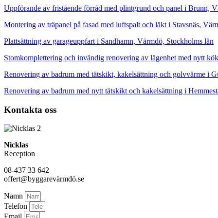
Uppförande av fristående förråd med plintgrund och panel i Brunn, 
Montering av träpanel på fasad med luftspalt och läkt i Stavsnäs, Vä
Plattsättning av garageuppfart i Sandhamn, Värmdö, Stockholms län
Stomkomplettering och invändig renovering av lägenhet med nytt kö
Renovering av badrum med tätskikt, kakelsättning och golvvärme i 
Renovering av badrum med nytt tätskikt och kakelsättning i Hemmes
Kontakta oss
Nicklas
Reception
08-437 33 642
offert@byggarevärmdö.se
Namn
Telefon
Email