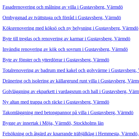
Fasadrenovering och målning av villa i Gustavsberg, Värmdö
Ombyggnad av tvättstuga och förråd i Gustavsberg, Värmdö
Köksrenovering med köksö och ny belysning i Gustavsberg, Värmdö
Byte till treglas och renovering av karmar i Gustavsberg, Värmdö
Invändig renovering av kök och sovrum i Gustavsberg, Värmdö
Byte av fönster och ytterdörrar i Gustavsberg, Värmdö
Totalrenovering av badrum med kakel och golvvärme i Gustavsberg
Dränering och isolering av källargrund runt villa i Gustavsberg, Vär
Golvläggning av ekparkett i vardagsrum och hall i Gustavsberg, Vär
Ny altan med trappa och räcke i Gustavsberg, Värmdö
Takomläggning med betongpannor på villa i Gustavsberg, Värmdö
Bygge av innertak i Möja, Värmdö, Stockholms län
Felsökning och åtgärd av knarrande träbjälklag i Hemmesta, Värmdö,