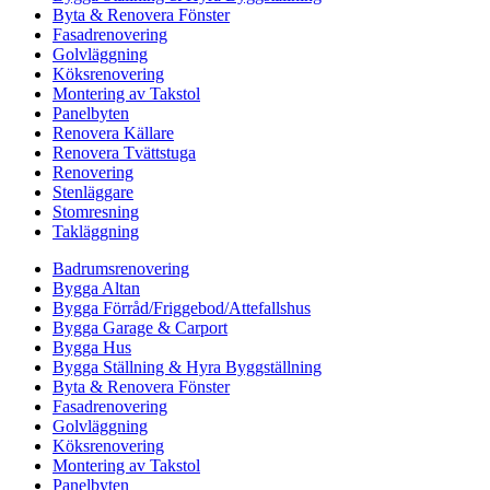
Byta & Renovera Fönster
Fasadrenovering
Golvläggning
Köksrenovering
Montering av Takstol
Panelbyten
Renovera Källare
Renovera Tvättstuga
Renovering
Stenläggare
Stomresning
Takläggning
Badrumsrenovering
Bygga Altan
Bygga Förråd/Friggebod/Attefallshus
Bygga Garage & Carport
Bygga Hus
Bygga Ställning & Hyra Byggställning
Byta & Renovera Fönster
Fasadrenovering
Golvläggning
Köksrenovering
Montering av Takstol
Panelbyten