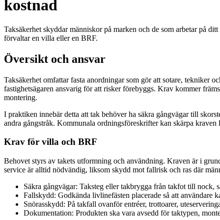
kostnad
Taksäkerhet skyddar människor på marken och de som arbetar på ditt 
förvaltar en villa eller en BRF.
Översikt och ansvar
Taksäkerhet omfattar fasta anordningar som gör att sotare, tekniker och
fastighetsägaren ansvarig för att risker förebyggs. Krav kommer främ
montering.
I praktiken innebär detta att tak behöver ha säkra gångvägar till skors
andra gångstråk. Kommunala ordningsföreskrifter kan skärpa kraven lok
Krav för villa och BRF
Behovet styrs av takets utformning och användning. Kraven är i grunde
service är alltid nödvändig, liksom skydd mot fallrisk och ras där män
Säkra gångvägar: Taksteg eller takbrygga från takfot till nock, s
Fallskydd: Godkända livlinefästen placerade så att användare k
Snörasskydd: På takfall ovanför entréer, trottoarer, uteserverin
Dokumentation: Produkten ska vara avsedd för taktypen, monter