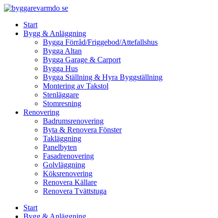
Skip
to
Start
content
Bygg & Anläggning
Bygga Förråd/Friggebod/Attefallshus
Bygga Altan
Bygga Garage & Carport
Bygga Hus
Bygga Ställning & Hyra Byggställning
Montering av Takstol
Stenläggare
Stomresning
Renovering
Badrumsrenovering
Byta & Renovera Fönster
Takläggning
Panelbyten
Fasadrenovering
Golvläggning
Köksrenovering
Renovera Källare
Renovera Tvättstuga
Start
Bygg & Anläggning