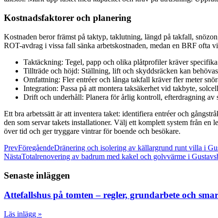
Kostnadsfaktorer och planering
Kostnaden beror främst på taktyp, taklutning, längd på takfall, snözon
ROT-avdrag i vissa fall sänka arbetskostnaden, medan en BRF ofta vin
Taktäckning: Tegel, papp och olika plåtprofiler kräver specifika
Tillträde och höjd: Ställning, lift och skyddsräcken kan behöva
Omfattning: Fler entréer och långa takfall kräver fler meter snör
Integration: Passa på att montera taksäkerhet vid takbyte, solcells
Drift och underhåll: Planera för årlig kontroll, efterdragning av
Ett bra arbetssätt är att inventera taket: identifiera entréer och gång
den som servar takets installationer. Välj ett komplett system från en
över tid och ger tryggare vintrar för boende och besökare.
Prev
Föregående
Dränering och isolering av källargrund runt villa i 
Nästa
Totalrenovering av badrum med kakel och golvvärme i Gustav
Senaste inläggen
Attefallshus på tomten – regler, grundarbete och sma
Läs inlägg »