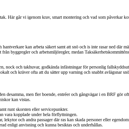
tak. Här går vi igenom krav, smart montering och vad som påverkar kost
 hantverkare kan arbeta säkert samt att snö och is inte rasar ned där mä
st från byggregler och arbetsmiljöregler, medan Taksäkerhetskommitténs
ten, nock och takhuvar, godkända infästningar för personlig fallskyddsutr
alt och kräver ofta att du sätter upp varning och snabbt avlägsnar snö
n desamma, men fler boende, entréer och gångvägar i en BRF gör ofta at
niskor kan vistas.
amt runt skorsten eller servicepunkter.
an vara kopplade under hela förflyttningen.
gar, lekytor och andra passager där ras kan skada personer eller egendom
ad enligt anvisning och kunna besiktas och underhållas.