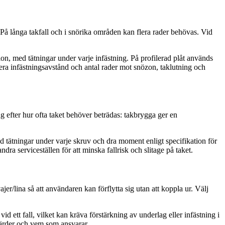
. På långa takfall och i snörika områden kan flera rader behövas. Vid
ion, med tätningar under varje infästning. På profilerad plåt används
era infästningsavstånd och antal rader mot snözon, taklutning och
ng efter hur ofta taket behöver beträdas: takbrygga ger en
nd tätningar under varje skruv och dra moment enligt specifikation för
ra serviceställen för att minska fallrisk och slitage på taket.
er/lina så att användaren kan förflytta sig utan att koppla ur. Välj
d ett fall, vilket kan kräva förstärkning av underlag eller infästning i
tgärder och vem som ansvarar.