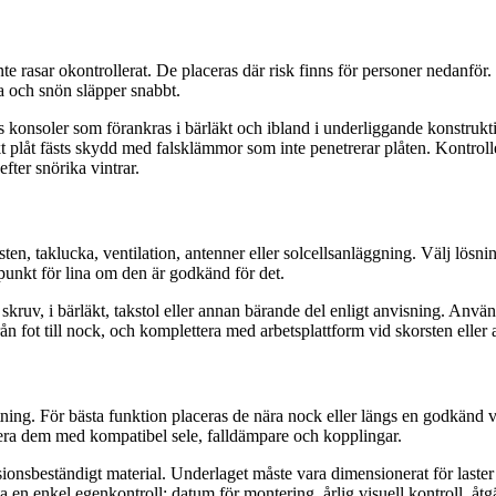
te rasar okontrollerat. De placeras där risk finns för personer nedanför
ta och snön släpper snabbt.
nds konsoler som förankras i bärläkt och ibland i underliggande konstrukt
 plåt fästs skydd med falsklämmor som inte penetrerar plåten. Kontroll
fter snörika vintrar.
en, taklucka, ventilation, antenner eller solcellsanläggning. Välj lösni
nkt för lina om den är godkänd för det.
kruv, i bärläkt, takstol eller annan bärande del enligt anvisning. Anvä
fot till nock, och komplettera med arbetsplattform vid skorsten eller and
ning. För bästa funktion placeras de nära nock eller längs en godkänd vaj
era dem med kompatibel sele, falldämpare och kopplingar.
onsbeständigt material. Underlaget måste vara dimensionerat för laster vi
a en enkel egenkontroll: datum för montering, årlig visuell kontroll, å