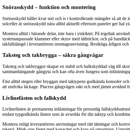
Snörasskydd – funktion och montering
Snörasskydd håller kvar snö och is i kontrollerade mängder så att de in
solceller är snörasskydd nära alltid aktuellt eftersom paneler ger hal y
Montera alltid i bärande delar, inte bara i ytskiktet. På tegeltak anvä
systemanpassade klammer eller skruv med tätbrickor, och på bandtäckt
takfallslängd i leverantörens montageanvisning. Besiktiga årligen och e
Taksteg och takbrygga – säkra gångvägar
Taksteg och takbryggor skapar en stabil och halkskyddad väg till skorst
sammanhängande gångyta och kan ofta även fungera som infästningspu
Fäst alltid stegen eller bryggan med taktypens godkända konsoler och s
att undvika läckage. Placera gångvägen rakt och med jämnt avstånd från 
Livlinefästen och fallskydd
Livlinefästen är permanenta infästningar för personlig fallskyddsutrust
endast typgodkända fästen som är avsedda för din taktyp och kombin
Montera enligt leverantörens anvisningar med rätt tätningar och korrosi
takstol. Märk upp fästet med kapacitet och krav på utrustning. Upprätt