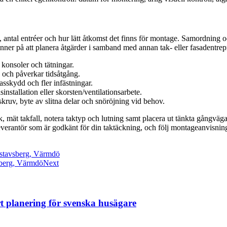
, antal entréer och hur lätt åtkomst det finns för montage. Samordning 
ner på att planera åtgärder i samband med annan tak- eller fasadentrep
 konsoler och tätningar.
s och påverkar tidsåtgång.
asskydd och fler infästningar.
installation eller skorsten/ventilationsarbete.
 skruv, byte av slitna delar och snöröjning vid behov.
stråk, mät takfall, notera taktyp och lutning samt placera ut tänkta gång
 leverantör som är godkänt för din taktäckning, och följ montageanvisni
Gustavsberg, Värmdö
sberg, Värmdö
Next
rt planering för svenska husägare