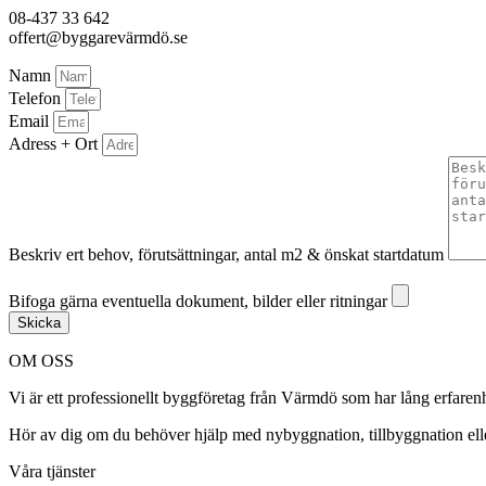
08-437 33 642
offert@byggarevärmdö.se
Namn
Telefon
Email
Adress + Ort
Beskriv ert behov, förutsättningar, antal m2 & önskat startdatum
Bifoga gärna eventuella dokument, bilder eller ritningar
Bifoga gärna eventuella dokument, bilder eller ritningar
Skicka
OM OSS
Vi är ett professionellt byggföretag från Värmdö som har lång erfar
Hör av dig om du behöver hjälp med nybyggnation, tillbyggnation ell
Våra tjänster