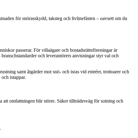
naden för snörasskydd, taksteg och livlinefästen – oavsett om du
nniskor passerar. För villaägare och bostadsrättsföreningar är
 branschstandarder och leverantörers anvisningar styr val och
ustning samt åtgärder mot snö- och isras vid entréer, trottoarer och
 och istappar.
t omfattningen blir större. Säker tillträdesväg för sotning och
.