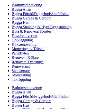
Badrumsrenovering
Bygga Altan
Bygga Förråd/Friggebod/Attefallshus
Bygga Garage & Carport
Bygga Hus
Bygga Ställning & Hyra Byggställning
Byta & Renovera Fönster
Fasadrenovering
Golvläggning
Köksrenovering
Montering av Takstol
Panelbyten
Renovera Källare
Renovera Tvättstuga
Renovering
Stenläggare
Stomresning
Takläggning
Badrumsrenovering
Bygga Altan
Bygga Förråd/Friggebod/Attefallshus
Bygga Garage & Carport
Bygga Hus